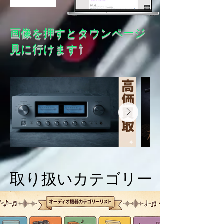
画像を押すとタウンページ
​見に行けます⇧
取り扱いカテゴリー
取り扱いカテゴリー