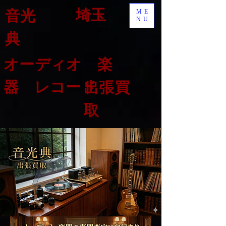
埼玉
音光
ME
NU
典
オーディオ 楽
器 レコード
出張買
取